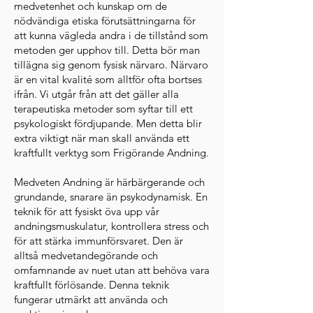
medvetenhet och kunskap om de
nödvändiga etiska förutsättningarna för
att kunna vägleda andra i de tillstånd som
metoden ger upphov till. Detta bör man
tillägna sig genom fysisk närvaro. Närvaro
är en vital kvalité som alltför ofta bortses
ifrån. Vi utgår från att det gäller alla
terapeutiska metoder som syftar till ett
psykologiskt fördjupande. Men detta blir
extra viktigt när man skall använda ett
kraftfullt verktyg som Frigörande Andning.
Medveten Andning är härbärgerande och
grundande, snarare än psykodynamisk. En
teknik för att fysiskt öva upp vår
andningsmuskulatur, kontrollera stress och
för att stärka immunförsvaret. Den är
alltså medvetandegörande och
omfamnande av nuet utan att behöva vara
kraftfullt förlösande. Denna teknik
fungerar utmärkt att använda och